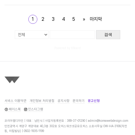
1
2
3
4
5
»
마지막
검색
Powered by KBoard
서비스 이용약관
개인정보 처리방침
공지사항
문의하기
광고신청
페이스북
인스타그램
코리아웹디자인 | 대표 : 남인식 | 사업자등록번호 : 389-37-01290 |
admin@koreawebdesign.com
인천광역시 계양구 계양대로 40,3층 302호 오피스워크넷공유오피스 소호사무실 OW-HA-3106(작전
동, 미림빌딩) |
0502-1935-1199