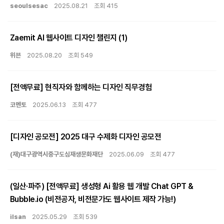
seoulsesac
2025.08.21
조회 415
Zaemit AI 웹사이트 디자인 챌린지
(1)
위븐
2025.08.20
조회 549
[전액무료] 현직자와 함께하는 디자인 직무경험
코멘토
2025.06.13
조회 477
[디자인 공모전] 2025 대구 수제화 디자인 공모전
(재)대구광역시중구도심재생문화재단
2025.06.09
조회 477
(일산·파주) [전액무료] 생성형 Ai 활용 웹 개발 Chat GPT &
Bubble.io ​(비전공자, 비전문가도 웹사이트 제작 가능!)
ilsan
2025.05.29
조회 539