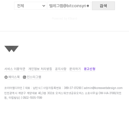
검색
Powered by KBoard
서비스 이용약관
개인정보 처리방침
공지사항
문의하기
광고신청
페이스북
인스타그램
코리아웹디자인 | 대표 : 남인식 | 사업자등록번호 : 389-37-01290 |
admin@koreawebdesign.com
인천광역시 계양구 계양대로 40,3층 302호 오피스워크넷공유오피스 소호사무실 OW-HA-3106(작전
동, 미림빌딩) |
0502-1935-1199