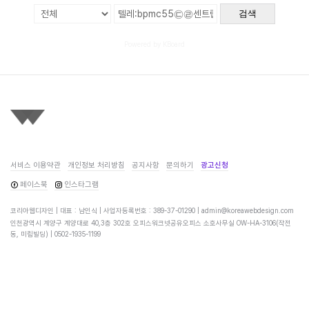
검색
Powered by KBoard
서비스 이용약관
개인정보 처리방침
공지사항
문의하기
광고신청
페이스북
인스타그램
코리아웹디자인 | 대표 : 남인식 | 사업자등록번호 : 389-37-01290 |
admin@koreawebdesign.com
인천광역시 계양구 계양대로 40,3층 302호 오피스워크넷공유오피스 소호사무실 OW-HA-3106(작전
동, 미림빌딩) |
0502-1935-1199