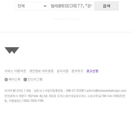
검색
Powered by KBoard
서비스 이용약관
개인정보 처리방침
공지사항
문의하기
광고신청
페이스북
인스타그램
코리아웹디자인 | 대표 : 남인식 | 사업자등록번호 : 389-37-01290 |
admin@koreawebdesign.com
인천광역시 계양구 계양대로 40,3층 302호 오피스워크넷공유오피스 소호사무실 OW-HA-3106(작전
동, 미림빌딩) |
0502-1935-1199