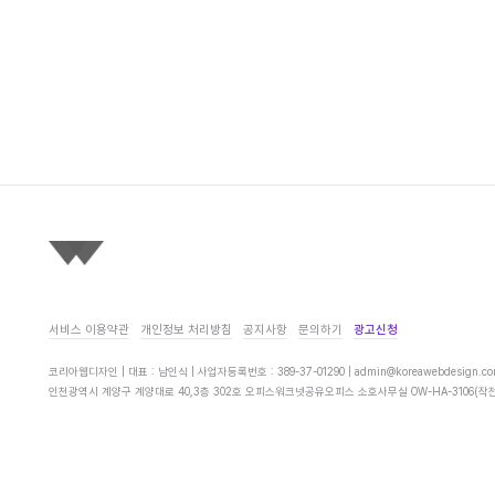
서비스 이용약관
개인정보 처리방침
공지사항
문의하기
광고신청
코리아웹디자인 | 대표 : 남인식 | 사업자등록번호 : 389-37-01290 |
admin@koreawebdesign.c
인천광역시 계양구 계양대로 40,3층 302호 오피스워크넷공유오피스 소호사무실 OW-HA-3106(작전