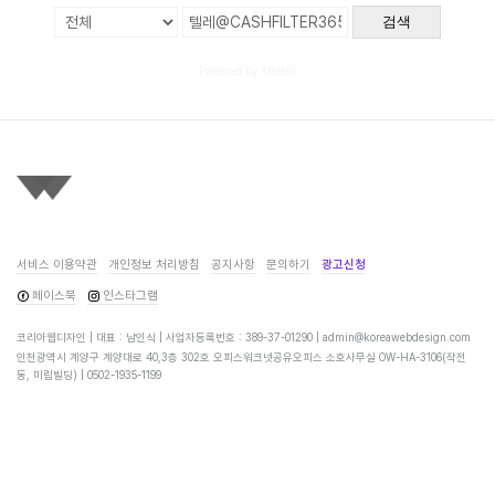
검색
Powered by KBoard
서비스 이용약관
개인정보 처리방침
공지사항
문의하기
광고신청
페이스북
인스타그램
코리아웹디자인 | 대표 : 남인식 | 사업자등록번호 : 389-37-01290 |
admin@koreawebdesign.com
인천광역시 계양구 계양대로 40,3층 302호 오피스워크넷공유오피스 소호사무실 OW-HA-3106(작전
동, 미림빌딩) |
0502-1935-1199