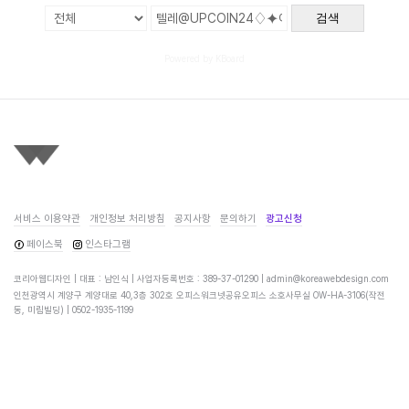
검색
Powered by KBoard
서비스 이용약관
개인정보 처리방침
공지사항
문의하기
광고신청
페이스북
인스타그램
코리아웹디자인 | 대표 : 남인식 | 사업자등록번호 : 389-37-01290 |
admin@koreawebdesign.com
인천광역시 계양구 계양대로 40,3층 302호 오피스워크넷공유오피스 소호사무실 OW-HA-3106(작전
동, 미림빌딩) |
0502-1935-1199