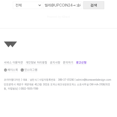
검색
Powered by KBoard
서비스 이용약관
개인정보 처리방침
공지사항
문의하기
광고신청
페이스북
인스타그램
코리아웹디자인 | 대표 : 남인식 | 사업자등록번호 : 389-37-01290 |
admin@koreawebdesign.com
인천광역시 계양구 계양대로 40,3층 302호 오피스워크넷공유오피스 소호사무실 OW-HA-3106(작전
동, 미림빌딩) |
0502-1935-1199