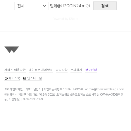
검색
Powered by KBoard
서비스 이용약관
개인정보 처리방침
공지사항
문의하기
광고신청
페이스북
인스타그램
코리아웹디자인 | 대표 : 남인식 | 사업자등록번호 : 389-37-01290 |
admin@koreawebdesign.com
인천광역시 계양구 계양대로 40,3층 302호 오피스워크넷공유오피스 소호사무실 OW-HA-3106(작전
동, 미림빌딩) |
0502-1935-1199