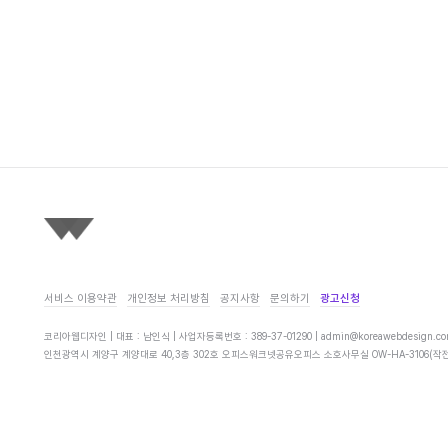
서비스 이용약관
개인정보 처리방침
공지사항
문의하기
광고신청
코리아웹디자인 | 대표 : 남인식 | 사업자등록번호 : 389-37-01290 |
admin@koreawebdesign.c
인천광역시 계양구 계양대로 40,3층 302호 오피스워크넷공유오피스 소호사무실 OW-HA-3106(작전