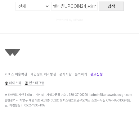
검색
Powered by KBoard
서비스 이용약관
개인정보 처리방침
공지사항
문의하기
광고신청
페이스북
인스타그램
코리아웹디자인 | 대표 : 남인식 | 사업자등록번호 : 389-37-01290 |
admin@koreawebdesign.com
인천광역시 계양구 계양대로 40,3층 302호 오피스워크넷공유오피스 소호사무실 OW-HA-3106(작전
동, 미림빌딩) |
0502-1935-1199