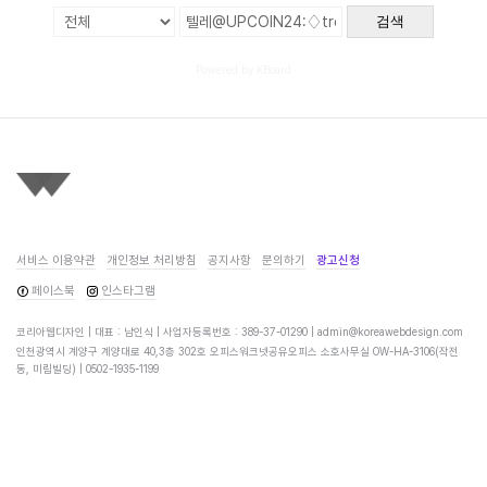
검색
Powered by KBoard
서비스 이용약관
개인정보 처리방침
공지사항
문의하기
광고신청
페이스북
인스타그램
코리아웹디자인 | 대표 : 남인식 | 사업자등록번호 : 389-37-01290 |
admin@koreawebdesign.com
인천광역시 계양구 계양대로 40,3층 302호 오피스워크넷공유오피스 소호사무실 OW-HA-3106(작전
동, 미림빌딩) |
0502-1935-1199