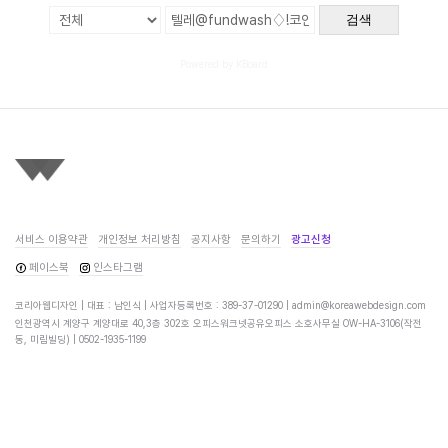
검색
Powered by KBoard
서비스 이용약관
개인정보 처리방침
공지사항
문의하기
광고신청
페이스북
인스타그램
코리아웹디자인 | 대표 : 남인식 | 사업자등록번호 : 389-37-01290 |
admin@koreawebdesign.com
인천광역시 계양구 계양대로 40,3층 302호 오피스워크넷공유오피스 소호사무실 OW-HA-3106(작전
동, 미림빌딩) |
0502-1935-1199