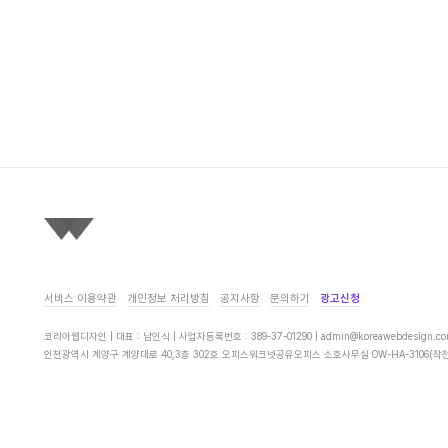
서비스 이용약관
개인정보 처리방침
공지사항
문의하기
광고신청
코리아웹디자인 | 대표 : 남인식 | 사업자등록번호 : 389-37-01290 |
admin@koreawebdesign.c
인천광역시 계양구 계양대로 40,3층 302호 오피스워크넷공유오피스 소호사무실 OW-HA-3106(작전