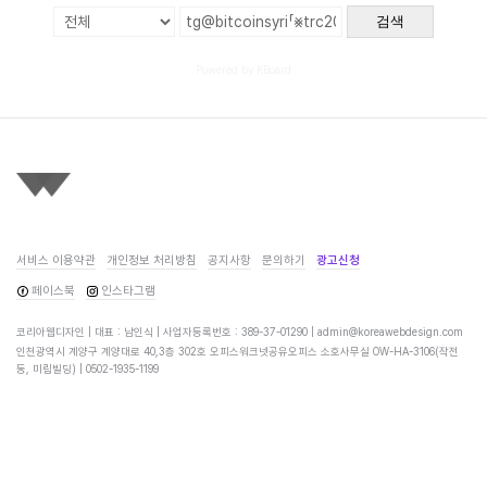
검색
Powered by KBoard
서비스 이용약관
개인정보 처리방침
공지사항
문의하기
광고신청
페이스북
인스타그램
코리아웹디자인 | 대표 : 남인식 | 사업자등록번호 : 389-37-01290 |
admin@koreawebdesign.com
인천광역시 계양구 계양대로 40,3층 302호 오피스워크넷공유오피스 소호사무실 OW-HA-3106(작전
동, 미림빌딩) |
0502-1935-1199