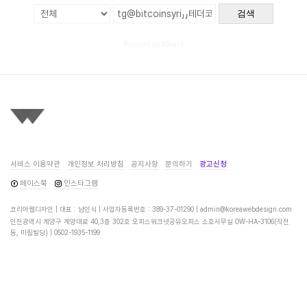
검색
Powered by KBoard
서비스 이용약관
개인정보 처리방침
공지사항
문의하기
광고신청
페이스북
인스타그램
코리아웹디자인 | 대표 : 남인식 | 사업자등록번호 : 389-37-01290 |
admin@koreawebdesign.com
인천광역시 계양구 계양대로 40,3층 302호 오피스워크넷공유오피스 소호사무실 OW-HA-3106(작전
동, 미림빌딩) |
0502-1935-1199