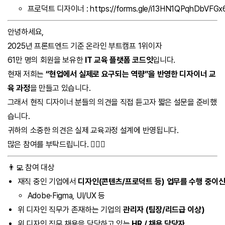
프로덕트 디자이너 :
https://forms.gle/i13HN1QPqhDbVFGx
안녕하세요,
2025년 프론트엔드 기준 온라인 부트캠프 1위이자
61만 명의 회원을 보유한
IT 교육 플랫폼 코드잇
입니다.
현재 저희는
“현업에서 실제로 요구되는 역량”을 반영한 디자이너 교
육 과정
을 만들고 있습니다.
그래서 현직 디자이너 분들의 의견을 직접 듣고자 짧은 설문을 준비했
습니다.
귀하의 소중한 의견은 실제 교육과정 설계에 반영됩니다.
많은 참여를 부탁드립니다. 🙇🏻‍♀️
👨‍💻 참여 대상
재직 중인 기업에서
디자인(콘텐츠/프로덕트 등) 업무를 수행 중이신
Adobe·Figma, UI/UX 등
위 디자인 직무가 존재하는 기업의
관리자 (팀장/리드급 이상)
위 디자인 직무 채용을 담당하고 있는
HR / 채용 담당자