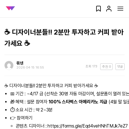
☕ 디자이너분들!! 2분만 투자하고 커피 받아
가세요 ☕
윾넨
조회
173
추천
0
댓글
2026‧04‧15 16:55
☕ 디자이너분들!! 2분만 투자하고 커피 받아가세요 ☕
📅 기간 : ~4/17 금 (선착순 30명 자동 마감이며, 설문폼이 열려 
🎁 혜택 : 설문 참여자
100% 스타벅스 아메리카노 지급
(4월 말 일
⏱️ 소요 시간 : 약 2~3분
👉 참여하기
콘텐츠 디자이너 :
https://forms.gle/Eqd4veHNhTMJk7eZ7