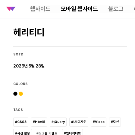
웹사이트
모바일 웹사이트
블로그
헤리티디
SOTD
2026년 5월 28일
COLORS
TAGS
#CSS3
#Html5
#jQuery
#UI 디자인
#Video
#모션
#사진 활용
#스크롤 이벤트
#인터렉티브