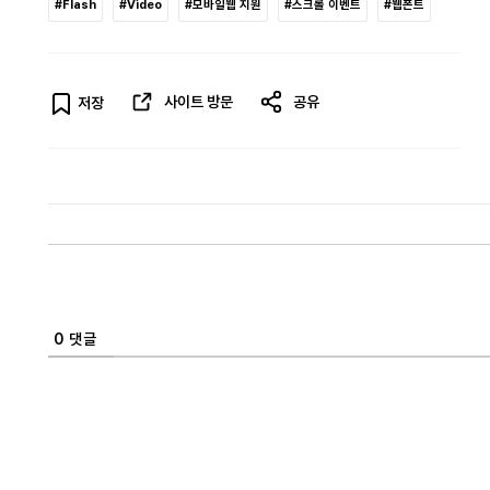
#Flash
#Video
#모바일웹 지원
#스크롤 이벤트
#웹폰트
사이트 방문
공유
저장
0
댓글