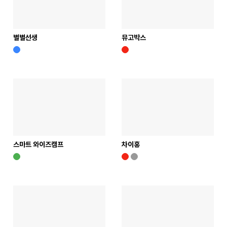
별별선생
뮤고박스
스마트 와이즈캠프
차이홍