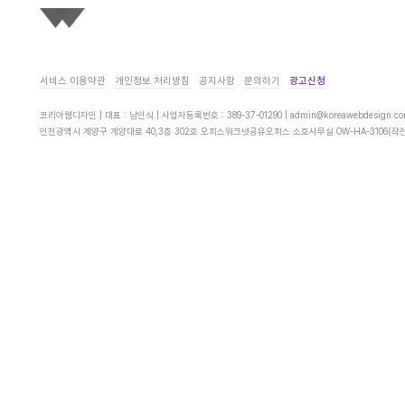
서비스 이용약관
개인정보 처리방침
공지사항
문의하기
광고신청
코리아웹디자인 | 대표 : 남인식 | 사업자등록번호 : 389-37-01290 |
admin@koreawebdesign.c
인천광역시 계양구 계양대로 40,3층 302호 오피스워크넷공유오피스 소호사무실 OW-HA-3106(작전