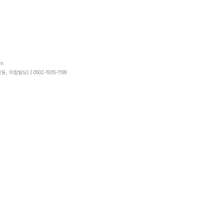
om
동, 미림빌딩) |
0502-1935-1199