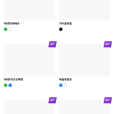
HD현대M&S
기아글로벌
HD한국조선해양
파블로항공