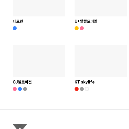
테르텐
U+알뜰모바일
CJ헬로비전
KT skylife