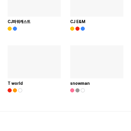
CJ파워캐스트
CJ E&M
T world
snowman