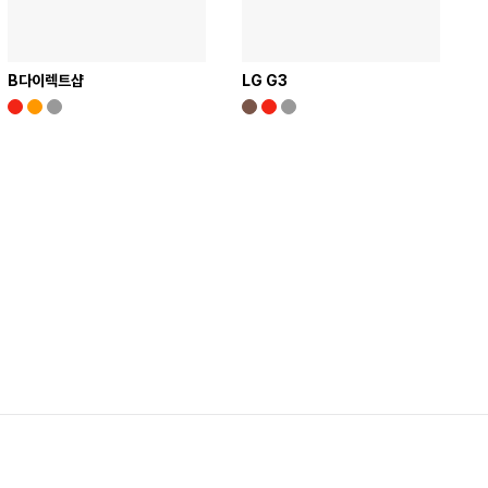
B다이렉트샵
LG G3