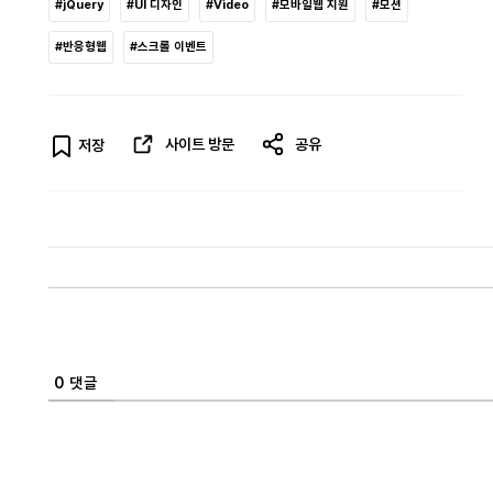
#jQuery
#UI 디자인
#Video
#모바일웹 지원
#모션
#반응형웹
#스크롤 이벤트
사이트 방문
공유
저장
0
댓글