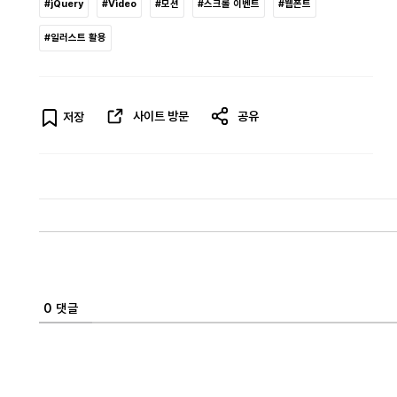
#jQuery
#Video
#모션
#스크롤 이벤트
#웹폰트
#일러스트 활용
사이트 방문
공유
저장
0
댓글