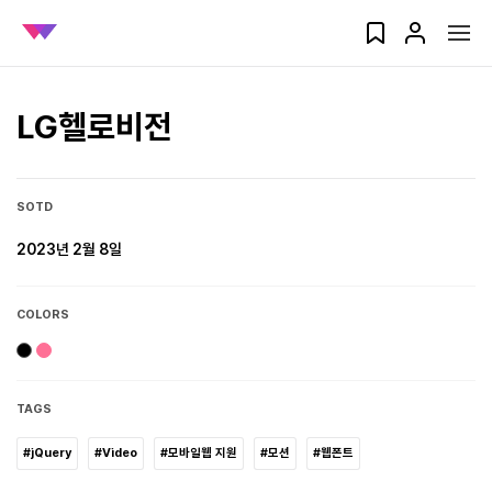
LG헬로비전
SOTD
2023년 2월 8일
COLORS
TAGS
#jQuery
#Video
#모바일웹 지원
#모션
#웹폰트