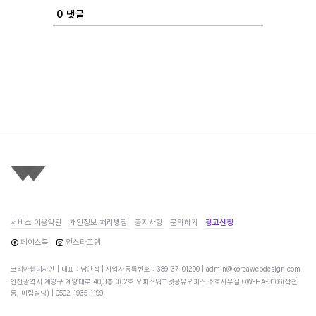
0
댓글
서비스 이용약관
개인정보 처리방침
공지사항
문의하기
광고신청
페이스북
인스타그램
코리아웹디자인 | 대표 : 남인식 | 사업자등록번호 : 389-37-01290 |
admin@koreawebdesign.com
인천광역시 계양구 계양대로 40,3층 302호 오피스워크넷공유오피스 소호사무실 OW-HA-3106(작전
동, 미림빌딩) |
0502-1935-1199