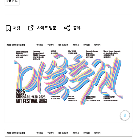
#웹폰트
사이트 방문
공유
저장