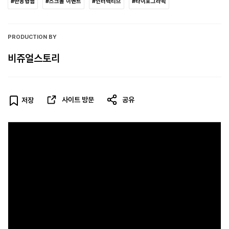
#반응형웹
#스크롤 이벤트
#인터렉티브
#타이포그라픽
PRODUCTION BY
비쥬얼스토리
사이트 방문
공유
저장