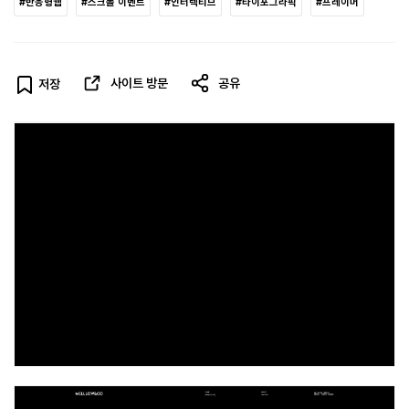
#반응형웹
#스크롤 이벤트
#인터렉티브
#타이포그라픽
#프레이머
사이트 방문
공유
저장