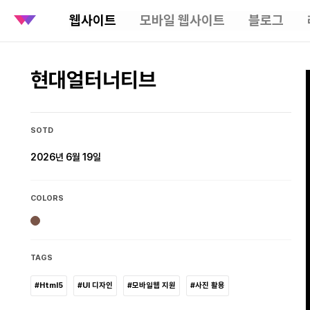
웹사이트
모바일 웹사이트
블로그
현대얼터너티브
SOTD
2026년 6월 19일
COLORS
TAGS
#Html5
#UI 디자인
#모바일웹 지원
#사진 활용