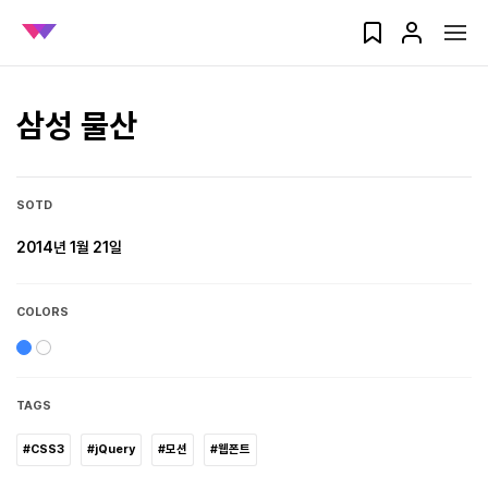
삼성 물산
SOTD
2014년 1월 21일
COLORS
TAGS
#CSS3
#jQuery
#모션
#웹폰트