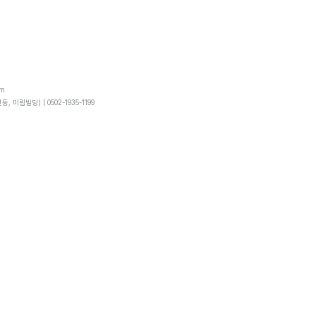
om
동, 미림빌딩) |
0502-1935-1199