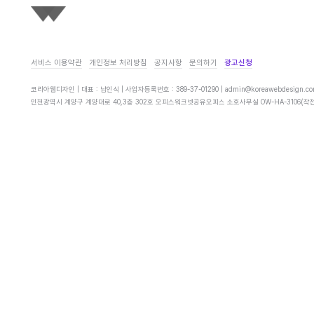
서비스 이용약관
개인정보 처리방침
공지사항
문의하기
광고신청
코리아웹디자인 | 대표 : 남인식 | 사업자등록번호 : 389-37-01290 |
admin@koreawebdesign.c
인천광역시 계양구 계양대로 40,3층 302호 오피스워크넷공유오피스 소호사무실 OW-HA-3106(작전