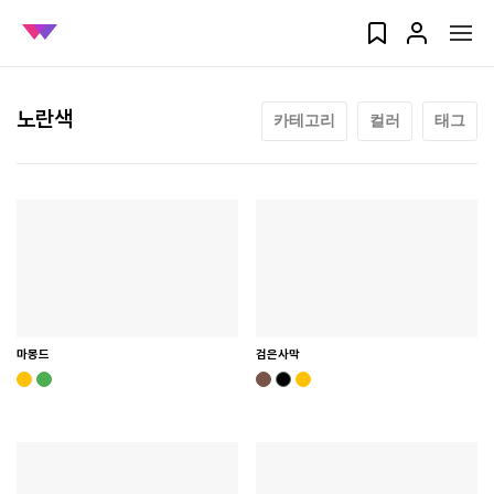
노란색
카테고리
컬러
태그
마몽드
검은사막